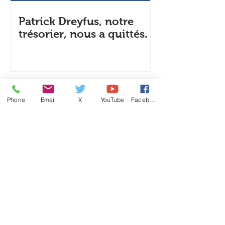
Patrick Dreyfus, notre
trésorier, nous a quittés.
Dates à retenir pour le
Phone
Email
X
YouTube
Facebook
printemps 2025