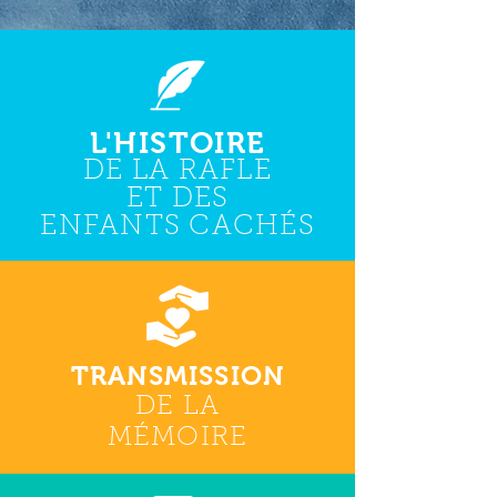
L'HISTOIRE
DE LA RAFLE
ET DES
ENFANTS CACHÉS
TRANSMISSION
DE LA
MÉMOIRE