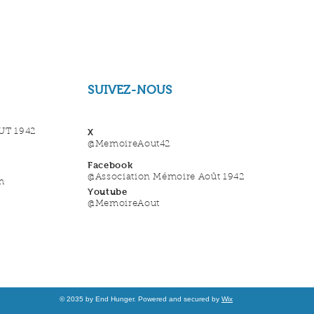
sécurité.
gagner leur confianc
SUIVEZ-NOUS
T 1942
X
@MemoireAout42
Facebook
@Association Mémoire Août 1942
m
Youtube
@MemoireAout
© 2035 by End Hunger. Powered and secured by
Wix