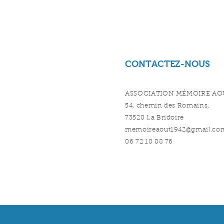
CONTACTEZ-NOUS
ASSOCIATION MÉMOIRE AOU
54, chemin des Romains,
73520 La Bridoire
memoireaout1942@gmail.co
‭06 72 10 88 76‬